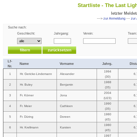
Startliste - The Last Lig
letzter Meldet
--->
zur Anmeldung
---
zur
Suche nach:
Geschlecht:
Jahrgang:
Verein:
Team:
Lf-
Name
Vorname
Jahrg.
Dist
Nr.