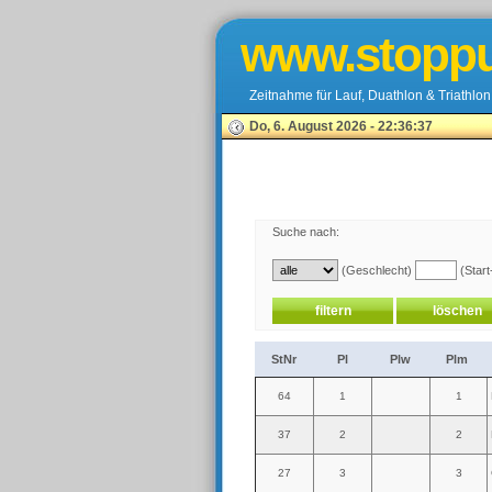
www.stoppu
Zeitnahme für Lauf, Duathlon & Triathlon
Do, 6. August 2026 - 22:36:37
Suche nach:
(Geschlecht)
(Start
StNr
Pl
Plw
Plm