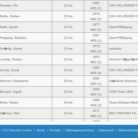
 - 2026
Karsten Lenke
|
Home
|
Kontakt
|
Haftungsausschluss
|
Impressum
|
Datenschutze