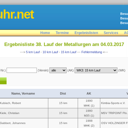
hr.net
Besu
Besu
Besu
Home
Termine
Ergebnislisten
Services
A
Ergebnisliste 38. Lauf der Metallurgen am 04.03.2017
--->
5 km Lauf
-
10 km Lauf
-
15 km Lauf
---
Fehlermeldung
<---
-Nr.)
(Verein)
(AK)
(WK)
Name, Vorname
Dist
AK
V