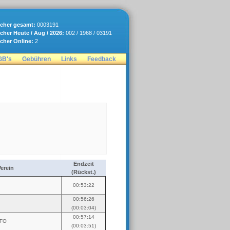
cher gesamt:
0003191
cher Heute / Aug / 2026:
002 / 1968 / 03191
cher Online:
2
GB's
Gebühren
Links
Feedback
Endzeit
erein
(Rückst.)